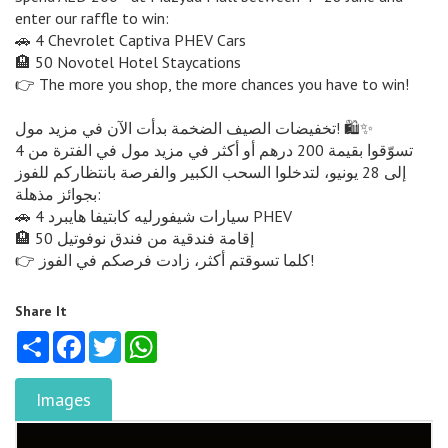
enter our raffle to win:
🚗 4 Chevrolet Captiva PHEV Cars
🏨 50 Novotel Hotel Staycations
👉 The more you shop, the more chances you have to win!
تخفيضات الصيف الضخمة بدأت الآن في مزيد مول! 🛍️✨
تسوّقوا بقيمة 200 درهم أو أكثر في مزيد مول في الفترة من 4
إلى 28 يونيو، لتدخلوا السحب الكبير والفرصة بانتظاركم للفوز
بجوائز مذهلة:
🚗 4 سيارات شيفورليه كابتيفا هايبرد PHEV
🏨 50 إقامة فندقية من فندق نوفوتيل
👉 كلما تسوقتم أكثر، زادت فرصكم في الفوز!
Share It
Share
Facebook
Twitter
WhatsApp
Images